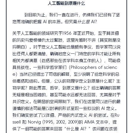
人工智能到底是什么
到目前为止，我们一直在进行，仿佛我们已经有了坚
定而准确的把握 AI 的本质。但究竟
什么是
AI？
关于人工智能的领域研究于1956 年正式开始，至于其详细
的历史与爱恨情仇太过繁琐，这里先暂时不讲（其实就是没
捋明白）。对于定义人工智能也是颇有争议，哲学家可以说
比任何人都更清楚，精确地定义一门特定的学科才能让所有
相关方都满意（包括那些在该学科本身工作的人），可能极
具挑战性。一些科学哲学家们（Philosophers of scienc
e）当然已经提出了可信的解释，至少说明了给定科学的总
体概括和结构。但是，公认的物理学定义到底是什么呢？生
物学呢？就此而言，哲学，到底又是什么？给出精确的答案
无疑是相当困难的，甚至可能永远都无法回答，尤其是对于
共识定义。在明显的空间限制下，我们在这里可以进行的最
谨慎的做法可能是以封装的形式呈现一些拟议的 AI 定义。
我们确实尝试了以详细、严格的方式定义 AI 的尝试。在Ru
ssell 和 Norvig (1995, 2002, 2009)的 AIMA 文本中，提
供了一组可能的答案来回答“什么是 AI？”该问题在该领