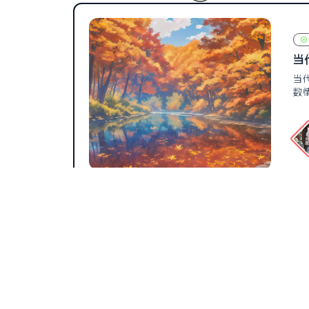
当
当
数
辰汐小站