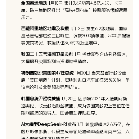
全国春运启动
1月10日 累计发送旅客4.8亿人次，长三
角、珠三角地区推出“高铁+网约车”接驳服务缓解返程
压力。
西藏阿里地区地震及救援
1月12日 发生6.2级地震，国家
应急管理部启动三级响应，调拨2000顶帐篷、5000床棉被
等救灾物资，救援队伍3小时内抵达震中。
我国二十五号遥感卫星发射
1月 搭载新型合成孔径雷达，
大幅提升灾害监测与资源勘探精度。
特朗普就职美国第47任总统
1月20日 当天签署行政令重
启“美国制造”计划，威胁对进口汽车加征35%关税，争
议言论引发北美盟友强烈抗议。
韩国总统尹锡悦被捕
1月20日 因涉嫌2024年大选期间操
控舆论、收受政治献金被捕，成为该国宪政史上首位在任
期间被捕的领导人，国会启动弹劾程序。
AI大模型DeepSeek-R1发布
1月 参数规模达2.8万亿，在
医疗影像诊断、代码生成等领域准确率超越同类产品，入
选百度热搜年度科技事件。