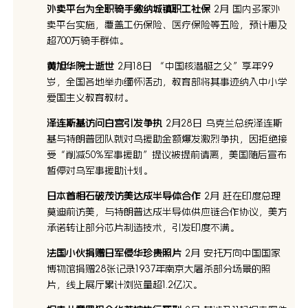
外卖平台为全职骑手缴纳城镇职工社保
2月 国内多家外
卖平台实施，覆盖工伤保险、医疗保险等五险，预计惠及
超700万骑手群体。
黄旭华院士逝世
2月18日 “中国核潜艇之父”享年99
岁，全国各地举办缅怀活动，教育部将其事迹纳入中小学
爱国主义教育教材。
泽连斯基访问白宫引发争执
2月28日 乌克兰总统泽连斯
基与特朗普团队就对乌援助金额爆发激烈争执，因拒绝接
受“削减50%军事援助”提议被提前请离，美国随后宣布
暂停对乌军事援助计划。
日本首相石破茂访美达成半导体合作
2月 赶在印度总理
莫迪前访美，与特朗普达成半导体供应链合作协议，美方
承诺转让部分芯片制造技术，引发印度不满。
法国小伙捐赠日军侵华珍贵照片
2月 安托万向中国国家
博物馆捐赠28张记录1937年南京大屠杀部分场景的照
片，线上展厅累计浏览量超1.2亿次。