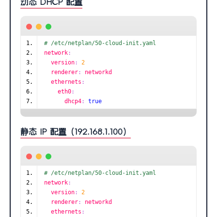
动态 DHCP 配置
# /etc/netplan/50-cloud-init.yaml
network
:
  version
:
2
  renderer
:
 networkd
  ethernets
:
    eth0
:
      dhcp4
:
true
静态 IP 配置（192.168.1.100）
# /etc/netplan/50-cloud-init.yaml
network
:
  version
:
2
  renderer
:
 networkd
  ethernets
: