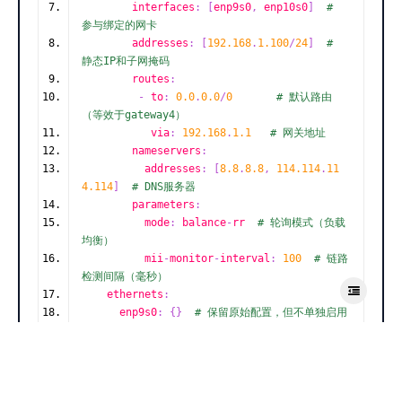
        interfaces
:
[
enp9s0
,
 enp10s0
]
# 
参与绑定的网卡
        addresses
:
[
192.168
.
1.100
/
24
]
# 
静态IP和子网掩码
        routes
:
-
 to
:
0.0
.
0.0
/
0
# 默认路由
（等效于gateway4）
           via
:
192.168
.
1.1
# 网关地址
        nameservers
:
          addresses
:
[
8.8
.
8.8
,
114.114
.
11
4.114
]
# DNS服务器  
        parameters
:
          mode
:
 balance
-
rr  
# 轮询模式（负载
均衡）
          mii
-
monitor
-
interval
:
100
# 链路
检测间隔（毫秒）  
    ethernets
:
      enp9s0
:
{}
# 保留原始配置，但不单独启用
      enp10s0
:
{}
# 保留原始配置，但不单独启用
      wlp11s0
:
        dhcp4
:
true
# 无线网卡保持独立
    wifis
:
{}