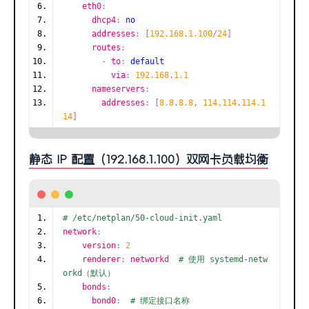
    eth0
:
      dhcp4
:
no
      addresses
:
[
192.168
.
1.100
/
24
]
      routes
:
-
 to
:
default
          via
:
192.168
.
1.1
      nameservers
:
        addresses
:
[
8.8
.
8.8
,
114.114
.
114.1
14
]
静态 IP 配置（192.168.1.100）双网卡负载均衡
# /etc/netplan/50-cloud-init.yaml
network
:
    version
:
2
    renderer
:
 networkd  
# 使用 systemd-netw
orkd（默认）
    bonds
:
      bond0
:
# 绑定接口名称