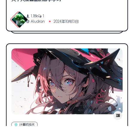
1.18k
1
Aludran
2024年10月13日
计算机技术
vi编辑器中:wq 、:wq!、:x、:q、:q!