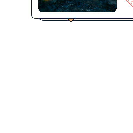
U
Ub
配