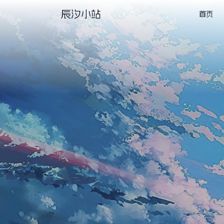
辰汐小站
首页