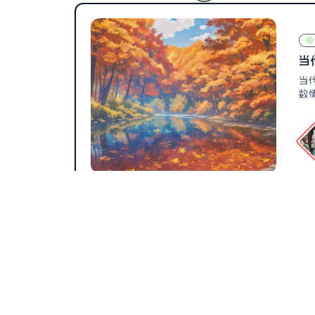
当
当
数
辰汐小站