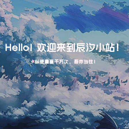
Hello! 欢迎来到辰汐小站！
纵使重复千万次，吾亦当往！