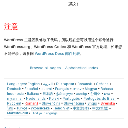
（英文）
注意
WordPress 主题团队修改了代码，所以现在您可以用这个账号通行
WordPress.org、WordPress Codex 和 WordPress 官方论坛。如果您
不能登录，请参阅
WordPress Docs 邮件列表
。
Browse all pages
–
Alphabetical index
Languages
:
English
•
العربية
•
Български
•
Bosanski
•
Čeština
•
Deutsch
•
Español
•
suomi
•
Français
•
עברית
•
Magyar
•
Bahasa
Indonesia
•
Italiano
•
日本語
•
ქართული
•
ភាសា​ខ្មែរ
•
한국어
•
ລາວ
•
myanmar
•
Nederlands
•
Polski
•
Português
•
Português do Brasil
•
Русский
•
Română
•
Slovenčina
•
Slovenščina
•
Shqip
•
Svenska
•
ไทย
•
Türkçe
•
Українська
•
Tiếng Việt
•
中文(简体)
•
中文(繁體)
•
Македонски
•
(
Add your language
)